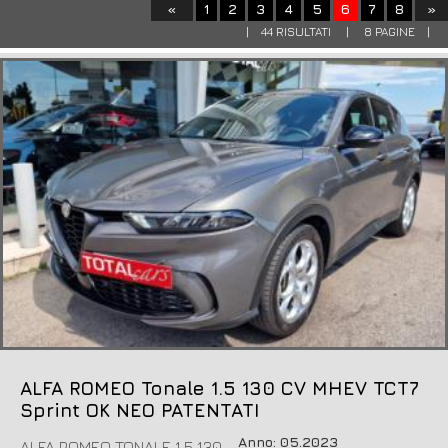
«
1
2
3
4
5
6
7
8
»
| 44 RISULTATI | 8 PAGINE |
ALFA ROMEO Tonale 1.5 130 CV MHEV TCT7
Sprint OK NEO PATENTATI
Anno: 05.2023
ALFA ROMEO TONALE 1.5 130