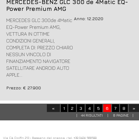
MERCEDES-BENZ GLC 300 de 4Matic EQ-
Power Premium AMG
Anno: 12.2020
MERCEDES GLC 300de 4Matic
EQ-Power Premium AMG,
VETTURA IN OTTIME
CONDIZIONI GENERALI,
COMPLETA DI: PREZZO CHIARO
NESSUN VINCOLO DI
FINANZIAMENTO NAVIGATORE
SATELLITARE ANDROID AUTO
APPLE...
Prezzo: € 27.900
«
1
2
3
4
5
6
7
8
»
| 44 RISULTATI | 8 PAGINE |
Via Cà Dolfin 213 • Bassano del grappa • tel. +39 0424 568599