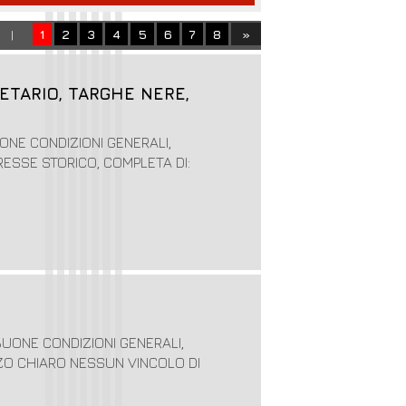
1
2
3
4
5
6
7
8
»
INE |
IETARIO, TARGHE NERE,
UONE CONDIZIONI GENERALI,
ERESSE STORICO, COMPLETA DI:
 BUONE CONDIZIONI GENERALI,
ZZO CHIARO NESSUN VINCOLO DI